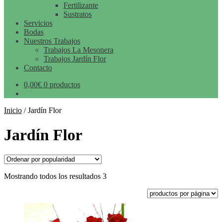
Fertilizante
Sustratos
Servicios
Bodas
Nuestros Trabajos
Trabajos La Mesonera
Trabajos Jardín Flor
Contacto
0,00
€
0 productos
Inicio
/
Jardín Flor
Jardín Flor
Mostrando todos los resultados 3