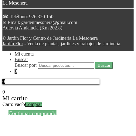
La Mesonera
☎ Teléfono: 926 320 150
✉ Email: gardenmesonera@gmail.com
Autovía Andalucía (Km 202,8)
© Jardín Flor y Centro de Jardinería La Mesonera
Jardín Flor
- Venta de plantas, jardines y trabajos de jardinería.
Mi cuenta
Buscar
Buscar por:
Buscar
0
0
0
Mi carrito
Carro vacío
Comprar
Continuar comprando