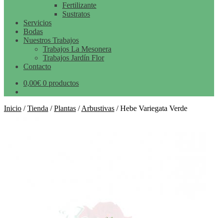
Fertilizante
Sustratos
Servicios
Bodas
Nuestros Trabajos
Trabajos La Mesonera
Trabajos Jardín Flor
Contacto
0,00
€
0 productos
Inicio
/
Tienda
/
Plantas
/
Arbustivas
/
Hebe Variegata Verde