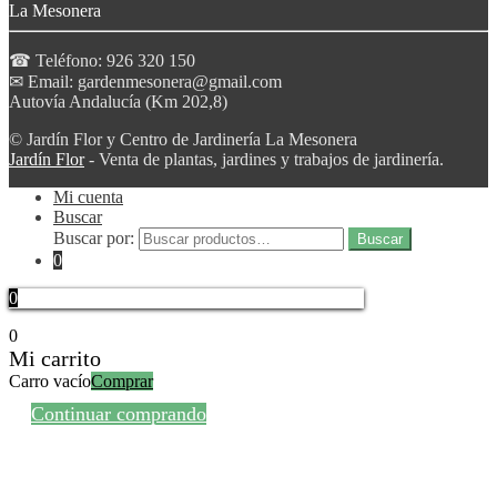
La Mesonera
☎ Teléfono: 926 320 150
✉ Email: gardenmesonera@gmail.com
Autovía Andalucía (Km 202,8)
© Jardín Flor y Centro de Jardinería La Mesonera
Jardín Flor
- Venta de plantas, jardines y trabajos de jardinería.
Mi cuenta
Buscar
Buscar por:
Buscar
0
0
0
Mi carrito
Carro vacío
Comprar
Continuar comprando