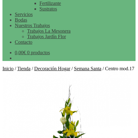
Fertilizante
Sustratos
Servicios
Bodas
Nuestros Trabajos
Trabajos La Mesonera
Trabajos Jardín Flor
Contacto
0,00
€
0 productos
Inicio
/
Tienda
/
Decoración Hogar
/
Semana Santa
/
Centro mod.17