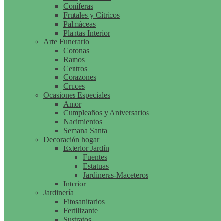
Coníferas
Frutales y Cítricos
Palmáceas
Plantas Interior
Arte Funerario
Coronas
Ramos
Centros
Corazones
Cruces
Ocasiones Especiales
Amor
Cumpleaños y Aniversarios
Nacimientos
Semana Santa
Decoración hogar
Exterior Jardín
Fuentes
Estatuas
Jardineras-Maceteros
Interior
Jardinería
Fitosanitarios
Fertilizante
Sustratos