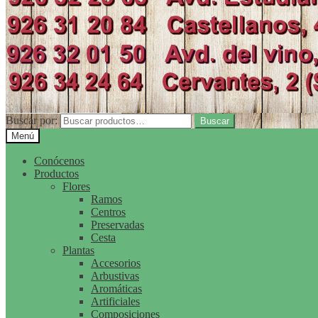
Buscar por:
Buscar
Menú
Conócenos
Productos
Flores
Ramos
Centros
Preservadas
Cesta
Plantas
Accesorios
Arbustivas
Aromáticas
Artificiales
Composiciones