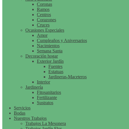
Coronas
Ramos
Centros
Corazones
Cruces
Ocasiones Especiales
Amor
Cumpleaños y Aniversarios
Nacimientos
Semana Santa
Decoración hogar
Exterior Jardín
Fuentes
Estatuas
Jardineras-Maceteros
Interior
Jardinería
Fitosanitarios
Fertilizante
Sustratos
Servicios
Bodas
Nuestros Trabajos
Trabajos La Mesonera
Trabajos Jardín Flor