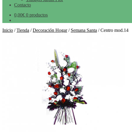
Contacto
0,00
€
0 productos
Inicio
/
Tienda
/
Decoración Hogar
/
Semana Santa
/
Centro mod.14