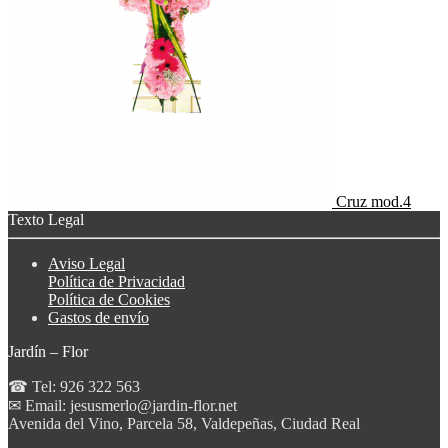
Cruz mod.4
Texto Legal
Aviso Legal
Política de Privacidad
Política de Cookies
Gastos de envío
Jardín – Flor
☎ Tel: 926 322 563
✉ Email: jesusmerlo@jardin-flor.net
Avenida del Vino, Parcela 58, Valdepeñas, Ciudad Real