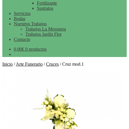
Fertilizante
Sustratos
Servicios
Bodas
Nuestros Trabajos
Trabajos La Mesonera
Trabajos Jardín Flor
Contacto
0,00
€
0 productos
Inicio
/
Arte Funerario
/
Cruces
/
Cruz mod.1