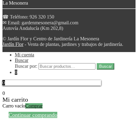
La Mesonera
☎ Teléfono: 926 320 150
✉ Email: gardenmesonera@gmail.com
Autovía Andalucía (Km 202,8)
© Jardín Flor y Centro de Jardinería La Mesonera
Jardín Flor
- Venta de plantas, jardines y trabajos de jardinería.
Mi cuenta
Buscar
Buscar por:
Buscar
0
0
0
Mi carrito
Carro vacío
Comprar
Continuar comprando